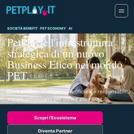
SOCIETÀ BENEFIT · PET ECONOMY · AI
PetPlay è l'infrastruttura
strategica di un nuovo
Business Etico nel mondo
PET.
Dove profitto, Intelligenza Artificiale e responsabilità
sociale collaborano per creare più valore.
Scopri l'Ecosistema
Diventa Partner